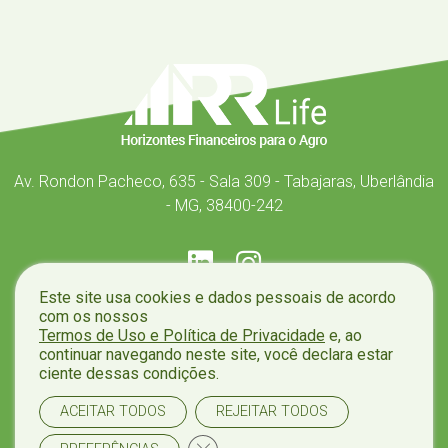
Av. Rondon Pacheco, 635 - Sala 309 - Tabajaras, Uberlândia
- MG, 38400-242
Este site usa cookies e dados pessoais de acordo
com os nossos
Home
Sobre Nós
Soluções
Educação
Termos de Uso e Política de Privacidade
e, ao
continuar navegando neste site, você declara estar
Contato
ciente dessas condições.
ACEITAR TODOS
REJEITAR TODOS
Política de Cookies
|
Política de Privacidade
| © 2024.
Close GDPR Cookie Banner